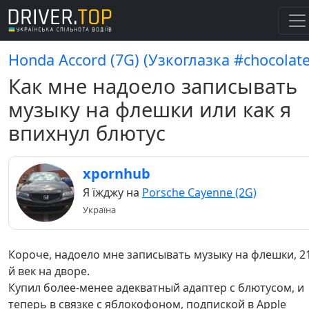
Honda Accord (7G) (Узкоглазка #chocolate
Как мне надоело записывать
музыку на флешки или как я
впихнул блютус
xpornhub
Я їжджу на
Porsche Cayenne (2G)
Україна
Короче, надоело мне записывать музыку на флешки, 2
й век на дворе.
Купил более-менее адекватный адаптер с блютусом, и
теперь в связке с яблокофоном, подпиской в Apple