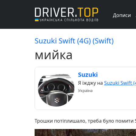
Дописи
Suzuki Swift (4G) (Swift)
мийка
Suzuki
Я їжджу на
Suzuki Swift (
Україна
Трошки потіплишало, треба було помити S