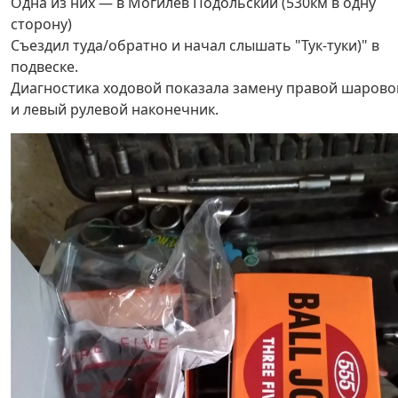
Одна из них — в Могилев Подольский (530км в одну
сторону)
Съездил туда/обратно и начал слышать "Тук-туки)" в
подвеске.
Диагностика ходовой показала замену правой шарово
и левый рулевой наконечник.