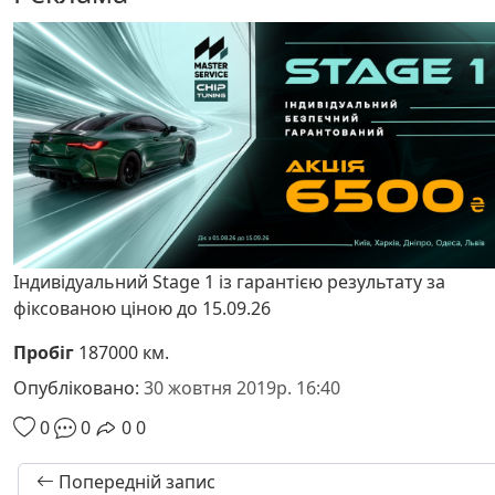
Індивідуальний Stage 1 із гарантією результату за
фіксованою ціною до 15.09.26
Пробіг
187000 км.
Опубліковано:
30 жовтня 2019р. 16:40
0
0
0
0
Попередній запис