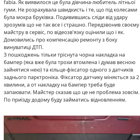
fabia. Як виявилося це була дівчина-любитель літньої
гуми. Не розрахувала швидкисть і те, що під колесами
була мокра бруківка. Подивившись сліди від удару
зрозумів що не так все і страшно. Передзвонив своєму
майстру в сервіс, по відеозв'язку оцінили що і як.
Домовились про компенсацію ремонту з боку
винуватиці ДТП.
З пошкоджень тільки тріснута чорна накладка на
бампер (яка вже була трохи втомлена і думав весною
зайнятися нею) та кільце-фіксатор одного з датчиків
заднього парктроніка. Фіксатор датчику міняється за 2
хвилини, а от накладку на бампер треба буде
запаювати. Майстер сказав що це не проблема зовсім.
По приїзду додому буду займатись відновленням.