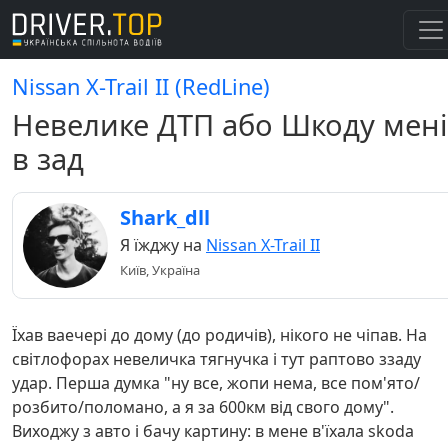
Nissan X-Trail II (RedLine)
Невелике ДТП або Шкоду мені
в зад
Shark_dll
Я їжджу на
Nissan X-Trail II
Київ, Україна
Їхав ваечері до дому (до родичів), нікого не чіпав. На
світлофорах невеличка тягнучка і тут раптово ззаду
удар. Перша думка "ну все, жопи нема, все пом'ято/
розбито/поломано, а я за 600км від свого дому".
Виходжу з авто і бачу картину: в мене в'їхала skoda