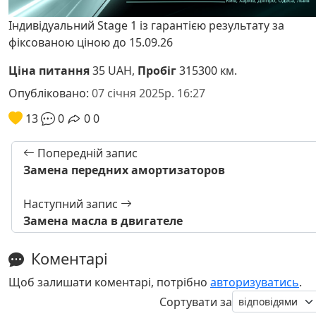
Індивідуальний Stage 1 із гарантією результату за
фіксованою ціною до 15.09.26
Ціна питання
35 UAH,
Пробіг
315300 км.
Опубліковано:
07 січня 2025р. 16:27
13
0
0
0
Попередній запис
Замена передних амортизаторов
Наступний запис
Замена масла в двигателе
Коментарі
Щоб залишати коментарі, потрібно
авторизуватись
.
Сортувати за