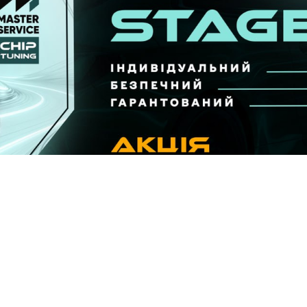
ьтату за фіксованою ціною до 15.09.26