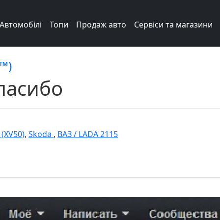
Автомобілі
Топи
Продаж авто
Сервіси та магазини
™)
пасибо
 (XV50)
,
Skoda
,
ВАЗ / LADA 2115