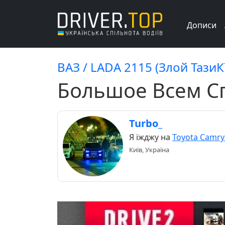
Дописи
ВАЗ / LADA 2115 (Злой ТазиК
Большое Всем С
Turbo_
Я їжджу на
Toyota Camry
Київ, Україна