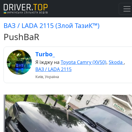
ВАЗ / LADA 2115 (Злой ТазиК™)
PushBaR
Turbo_
Я їжджу на
Toyota Camry (XV50)
,
Skoda
,
ВАЗ / LADA 2115
Київ, Україна