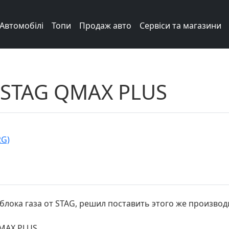
Автомобілі
Топи
Продаж авто
Сервіси та магазини
 STAG QMAX PLUS
2G)
блока газа от STAG, решил поставить этого же производит
QMAX PLUS