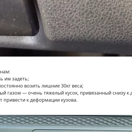
инам:
ь им задеть;
 постоянно возить лишние 30кг веса;
ый газом — очень тяжелый кусок, привязанный снизу к
т привести к деформации кузова.