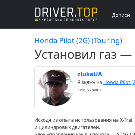
Дописи
Honda Pilot (2G) (Touring)
Установил газ —
zlukaUA
Я їжджу на
Honda Pilot (
Київ, Україна
Исходя из опыта использования на X-Trail 
и цилиндровых двигателей.
Блок управления как вы поняли — STAG 