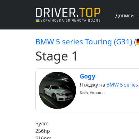
Дописи
BMW 5 series Touring (G31) (🇩
Stage 1
Gogy
Я їжджу на
BMW 5 series 
Київ, Україна
Було:
256hp
616nm