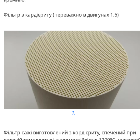
Фільтр з кардієриту (переважно в двигунах 1.6)
1.
Фільтр сажі виготовлений з кордієриту, спечений при