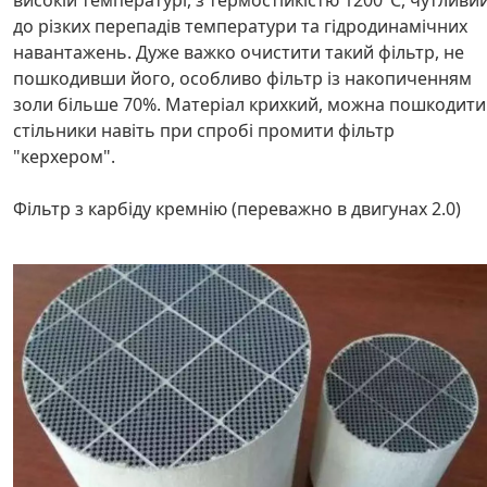
високій температурі, з термостійкістю 1200°С, чутливи
до різких перепадів температури та гідродинамічних
навантажень. Дуже важко очистити такий фільтр, не
пошкодивши його, особливо фільтр із накопиченням
золи більше 70%. Матеріал крихкий, можна пошкодити
стільники навіть при спробі промити фільтр
"керхером".
Фільтр з карбіду кремнію (переважно в двигунах 2.0)