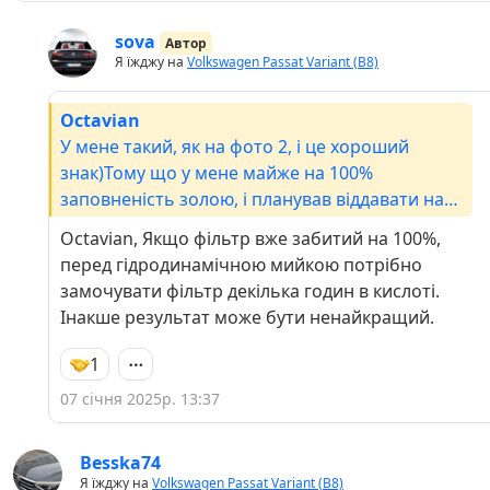
sova
Автор
Я їжджу на
Volkswagen Passat Variant (B8)
Octavian
У мене такий, як на фото 2, і це хороший
знак)Тому що у мене майже на 100%
заповненість золою, і планував віддавати на
мийку сажовий. Тепер впевнений, що все
Octavian, Якщо фільтр вже забитий на 100%,
пройде гладко)
перед гідродинамічною мийкою потрібно
замочувати фільтр декілька годин в кислоті.
Інакше результат може бути ненайкращий.
1
07 січня 2025р. 13:37
Besska74
Я їжджу на
Volkswagen Passat Variant (B8)