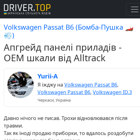
Volkswagen Passat B6 (Бомба-Пушка 🏎️
💨)
Апгрейд панелі приладів -
OEM шкали від Alltrack
Yurii-A
Я їжджу на
Volkswagen Passat B6
,
Volkswagen Passat B6
,
Volkswagen ID.3
Черкаси, Україна
Давно нічого не писав. Трохи відновлювався після
травми.
Так як іноді продаю приборки, то вдалось роздобути