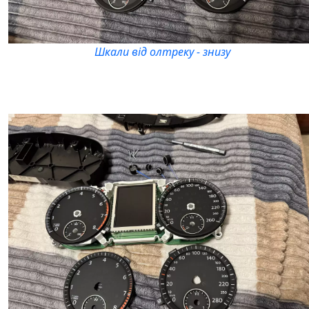
Шкали від олтреку - знизу