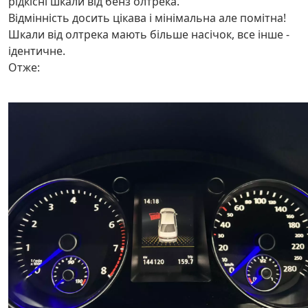
рідкісні шкали від бенз олтрека.
Відмінність досить цікава і мінімальна але помітна!
Шкали від олтрека мають більше насічок, все інше -
ідентичне.
Отже: