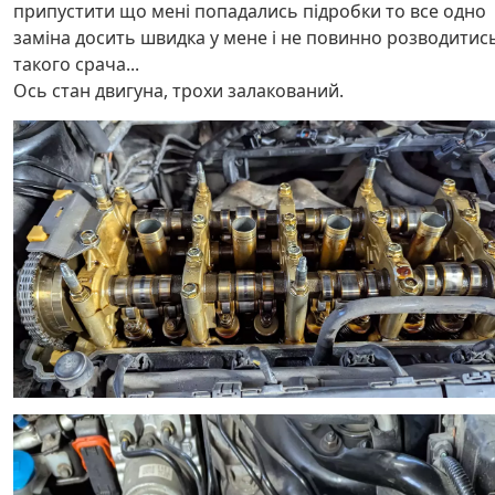
припустити що мені попадались підробки то все одно
заміна досить швидка у мене і не повинно розводитис
такого срача...
Ось стан двигуна, трохи залакований.