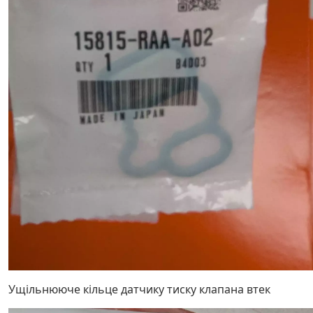
Ущільнююче кільце датчику тиску клапана втек