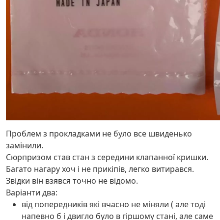
Проблем з прокладками не було все швиденько
замінили.
Сюрпризом став стан з середини клапанної кришки.
Багато нагару хоч і не прикіпів, легко витирався.
Звідки він взявся точно не відомо.
Варіанти два:
від попередників які вчасно не міняли ( але тоді
напевно б і двигло було в гіршому стані, але саме