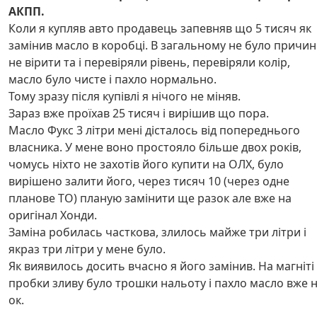
АКПП.
Коли я купляв авто продавець запевняв що 5 тисяч як
замінив масло в коробці. В загальному не було причин
не вірити та і перевіряли рівень, перевіряли колір,
масло було чисте і пахло нормально.
Тому зразу після купівлі я нічого не міняв.
Зараз вже проїхав 25 тисяч і вирішив що пора.
Масло Фукс 3 літри мені дісталось від попереднього
власника. У мене воно простояло більше двох років,
чомусь ніхто не захотів його купити на ОЛХ, було
вирішено залити його, через тисяч 10 (через одне
планове ТО) планую замінити ще разок але вже на
оригінал Хонди.
Заміна робилась часткова, злилось майже три літри і
якраз три літри у мене було.
Як виявилось досить вчасно я його замінив. На магніті
пробки зливу було трошки нальоту і пахло масло вже 
ок.