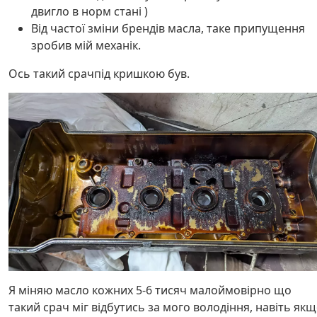
двигло в норм стані )
Від частої зміни брендів масла, таке припущення
зробив мій механік.
Ось такий срачпід кришкою був.
Я міняю масло кожних 5-6 тисяч малоймовірно що
такий срач міг відбутись за мого володіння, навіть як