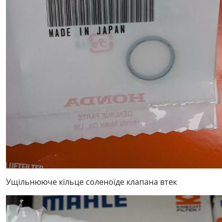
Ущільнююче кільце соленоїде клапана втек