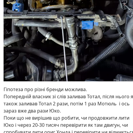
Гіпотеза про різні бренди можлива.
Попередній власник зі слів заливав Тотал, після нього 
також заливав Тотал 2 рази, потім 1 раз Мотюль і ось
зараз вже два рази Юко.
Поки що не вирішив що робити, чи продовжити лити
Юко і через 20-30 тисяч перевірити як там двигун, чи
спробувати лити ориг Хонда і перевірити чи відмиєтьс