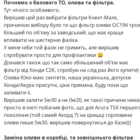
Почнемо з базового ТО, олива та фільтра.
Тут нічого особливого.
Вирішив цей раз вибрати фільтри Кнехт-Малє,
причиною вибору було те що фільтр оливи OC194 тро
більший по об'єму за заводський, що має краще
впливати на шестерню фазіка.
У мене ніби той фазік не гримить, але вирішив
спробувати просто для профілактики 😀
Дізнався також що так само збільшений об'єм має
фільтр від Хонди С2К, спробую на слід раз його купити)
Олива Юко макс сентетік, наша українська, допуски
Хонда/Акура присутні, ціна приємна, буду поки що
заливати її.
Вирішив залити 5w30 а не 0w20, як такої причини нема
просто в інеті побачив фото, що для Acura TSX першог
покоління (той самий Акорд 7) на кришці горловини
оливи пише 5w30, вирішив повернутисья до бази)))
Заміна оливи в коробці, та зовнішнього фільтра