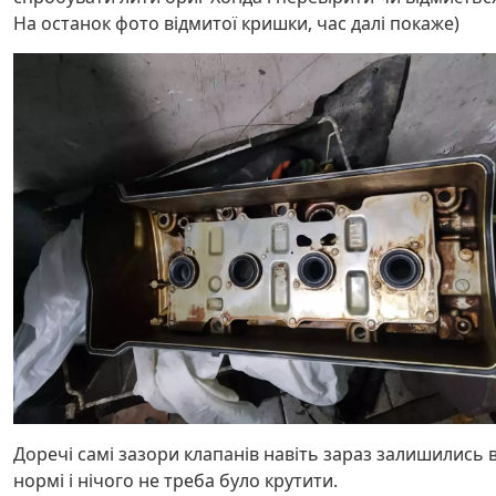
На останок фото відмитої кришки, час далі покаже)
Доречі самі зазори клапанів навіть зараз залишились 
нормі і нічого не треба було крутити.