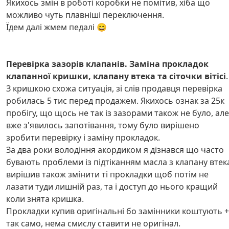
Якихось змін в роботі коробки не помітив, хіба що
можливо чуть плавніші переключення.
Їдем далі жмем педалі 😄
Перевірка зазорів клапанів. Заміна прокладок
клапанної кришки, клапану втека та сіточки вітісі
.
З кришкою схожа ситуація, зі слів продавця перевірка
робилась 5 тис перед продажем. Якихось ознак за 25к
пробігу, що щось не так із зазорами також не було, але
вже з'явилось запотівання, тому було вирішено
зробити перевірку і заміну прокладок.
За два роки володіння акордиком я дізнався що часто
бувають проблеми із підтіканням масла з клапану втек
вирішив також змінити ті прокладки щоб потім не
лазати туди лишній раз, та і доступ до нього кращий
коли знята кришка.
Прокладки купив оригінальні бо замінники коштують +
так само, нема смислу ставити не оригінал.