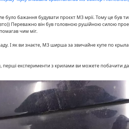
але було бажання будувати проєкт M3 мрії. Тому це був ти
вто)) Переважно він був головною рушійною силою проекту
помагав чим міг.
. І як ви знаєте, М3 ширша за звичайне купе по крылам 
н, перші експерименти з крилами ви можете побачити да