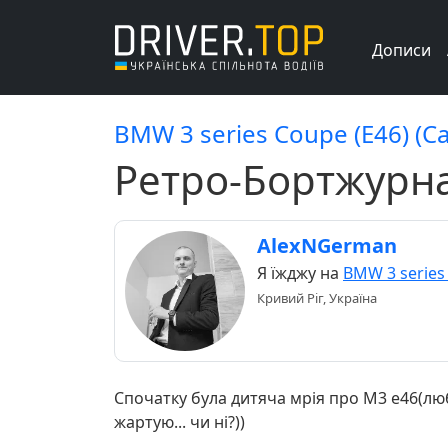
Дописи
BMW 3 series Coupe (E46) (C
Ретро-Бортжурнал
AlexNGerman
Я їжджу на
BMW 3 series
Кривий Ріг, Україна
Спочатку була дитяча мрія про M3 e46(люб
жартую... чи ні?))