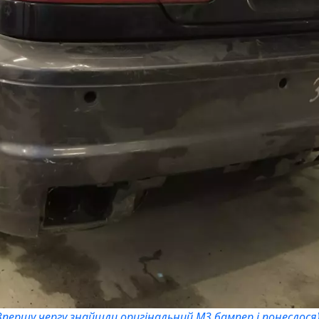
Впершу чергу знайшли оригінальний M3 бампер і понеслося)