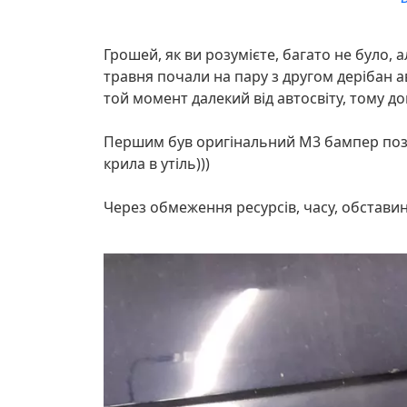
Грошей, як ви розумієте, багато не було, 
травня почали на пару з другом дерібан а
той момент далекий від автосвіту, тому до
Першим був оригінальний M3 бампер позаду
крила в утіль)))
Через обмеження ресурсів, часу, обстави