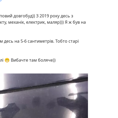
повий довгобуд)) З 2019 року десь з
, механік, електрик, маляр))) Я ж був на
десь на 5-6 сантиметрів. Тобто старі
лі 😁 Вибачте там боляче))