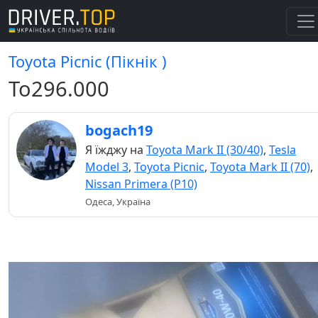
Toyota Picnic (Пікнік )
То296.000
bogach19
Я їжджу на
Toyota Mark II (30/40)
,
Tesla
Model 3
,
Toyota Picnic
,
Toyota Mark II (70)
,
Nissan Primera (P10)
Одеса, Україна