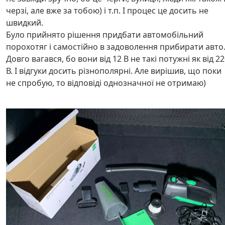
черзі, але вже за тобою) і т.п. І процес це досить не
швидкий.
Було прийнято рішення придбати автомобільний
порохотяг і самостійно в задоволення прибирати авто
Довго вагався, бо вони від 12 В не такі потужні як від 2
В. І відгуки досить різнополярні. Але вирішив, що поки
не спробую, то відповіді однозначної не отримаю)