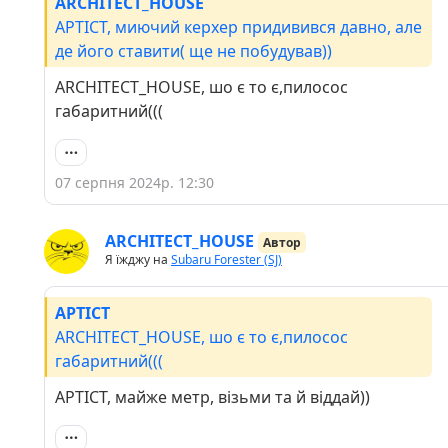
ARCHITECT_HOUSE
APTICT, миючий керхер придивився давно, але
де його ставити( ще не побудував))
ARCHITECT_HOUSE, шо є то є,пилосос
габаритний(((
07 серпня 2024р. 12:30
ARCHITECT_HOUSE
Автор
Я їжджу на
Subaru Forester (SJ)
APTICT
ARCHITECT_HOUSE, шо є то є,пилосос
габаритний(((
APTICT, майже метр, візьми та й віддай))