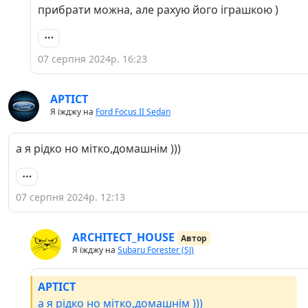
прибрати можна, але рахую його іграшкою )
07 серпня 2024р. 16:23
APTICT
Я їжджу на
Ford Focus II Sedan
а я рідко но мітко,домашнім )))
07 серпня 2024р. 12:13
ARCHITECT_HOUSE
Автор
Я їжджу на
Subaru Forester (SJ)
APTICT
а я рідко но мітко,домашнім )))