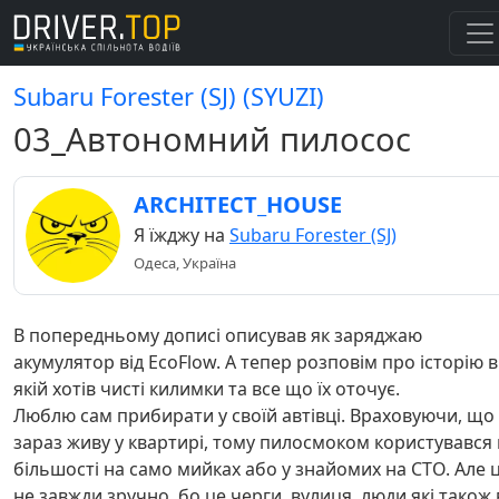
Subaru Forester (SJ) (SYUZI)
03_Автономний пилосос
ARCHITECT_HOUSE
Я їжджу на
Subaru Forester (SJ)
Одеса, Україна
В попередньому дописі описував як заряджаю
акумулятор від EcoFlow. А тепер розповім про історію в
якій хотів чисті килимки та все що їх оточує.
Люблю сам прибирати у своїй автівці. Враховуючи, що
зараз живу у квартирі, тому пилосмоком користувався 
більшості на само мийках або у знайомих на СТО. Але 
не завжди зручно, бо це черги, вулиця, люди які також 