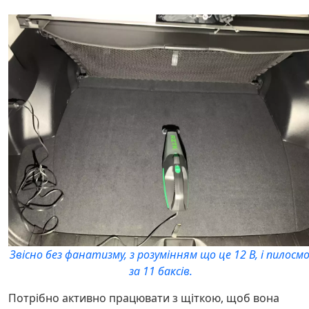
Звісно без фанатизму, з розумінням що це 12 В, і пилосм
за 11 баксів.
Потрібно активно працювати з щіткою, щоб вона