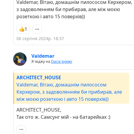
Valdemar, Вітаю, домашнім пилососом Керхером,
з задоволенням би прибирав, але між моєю
розеткою і авто 15 поверхів))
1
06 серпня 2024р. 18:37
Valdemar
Я їжджу на
Dacia Jogger
ARCHITECT_HOUSE
Valdemar, Вітаю, домашнім пилососом
Керхером, з задоволенням би прибирав, але
між моєю розеткою і авто 15 поверхів))
ARCHITECT_HOUSE,
Так ото ж. Самсунг мій - на батарейках :)