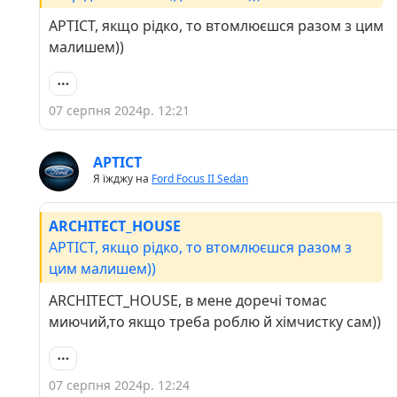
APTICT, якщо рідко, то втомлюєшся разом з цим
малишем))
07 серпня 2024р. 12:21
APTICT
Я їжджу на
Ford Focus II Sedan
ARCHITECT_HOUSE
APTICT, якщо рідко, то втомлюєшся разом з
цим малишем))
ARCHITECT_HOUSE, в мене доречі томас
миючий,то якщо треба роблю й хімчистку сам))
07 серпня 2024р. 12:24