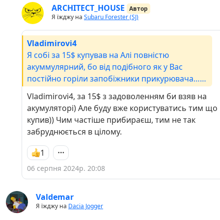
ARCHITECT_HOUSE
Автор
Я їжджу на
Subaru Forester (SJ)
Vladimirovi4
Я собі за 15$ купував на Алі повністю
акуммулярний, бо від подібного як у Вас
постійно горіли запобіжники прикурювача…
Вже 5 років користуюсь акумуляторним,
Vladimirovi4, за 15$ з задоволенням би взяв на
заряду вистачає на 2 прибирання в автомобілі.
акумуляторі) Але буду вже користуватись тим що
Доволі зручна річ, навіть вдома інколи
купив)) Чим частіше прибираєш, тим не так
виручає, коли потрібно щось невелике
забруднюється в цілому.
прибрати, а здоровий пилосос впадло
діставати)
1
06 серпня 2024р. 20:08
Valdemar
Я їжджу на
Dacia Jogger