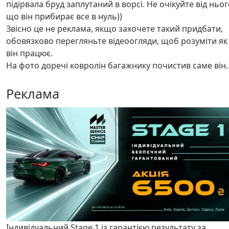
підірвала бруд заплутаний в ворсі. Не очікуйте від ньо
що він прибирає все в нуль))
Звісно це не реклама, якщо захочете такий придбати,
обовязково перегляньте відеоогляди, щоб розуміти як
він працює.
На фото доречі ковролін багажнику почистив саме він.
Реклама
Індивідуальний Stage 1 із гарантією результату за