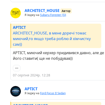
ARCHITECT_HOUSE
Автор
Я їжджу на
Subaru Forester (SJ)
APTICT
ARCHITECT_HOUSE, в мене доречі томас
миючий,то якщо треба роблю й хімчистку
сам))
APTICT, миючий керхер придивився давно, але де
його ставити( ще не побудував))
07 серпня 2024р. 12:28
APTICT
Я їжджу на
Ford Focus II Sedan