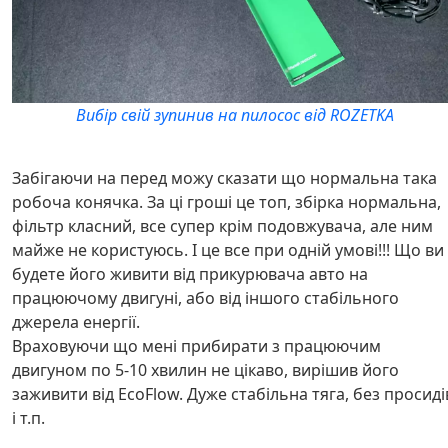
Вибір свій зупинив на пилосос від ROZETKA
Забігаючи на перед можу сказати що нормальна така
робоча конячка. За ці гроші це топ, збірка нормальна,
фільтр класний, все супер крім подовжувача, але ним
майже не користуюсь. І це все при одній умові!!! Що ви
будете його живити від прикурювача авто на
працюючому двигуні, або від іншого стабільного
джерела енергії.
Враховуючи що мені прибирати з працюючим
двигуном по 5-10 хвилин не цікаво, вирішив його
заживити від EcoFlow. Дуже стабільна тяга, без просиді
і т.п.