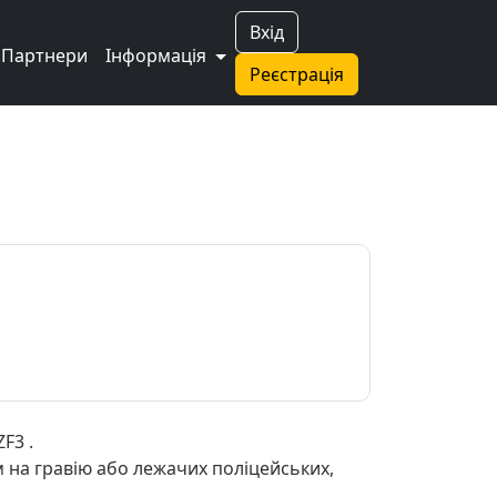
Вхід
Партнери
Інформація
Реєстрація
F3 .
ом на гравію або лежачих поліцейських,