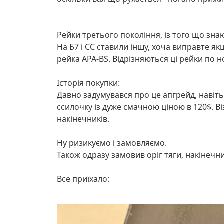
Рейки третього покоління, із того що знаю, 
На Б7 і CC ставили іншу, хоча виправте як
рейка APA-BS. Відрізняються ці рейки по н
Історія покупки:
Давно задумувався про це апгрейд, навіть 
ссилочку із дуже смачною ціною в 120$. Візу
накінечників.
Ну ризикуємо і замовляємо.
Також одразу замовив оріг тяги, накінечни
Все приїхало: