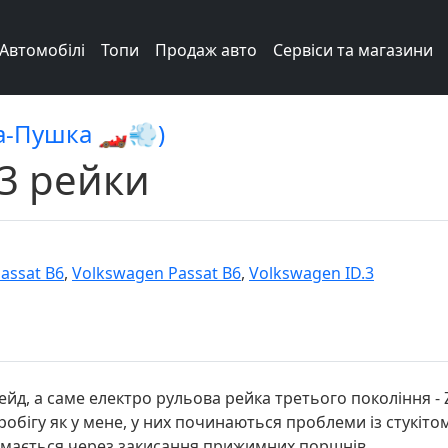
Автомобілі
Топи
Продаж авто
Сервіси та магазини
а-Пушка 🏎️💨)
3 рейки
assat B6
,
Volkswagen Passat B6
,
Volkswagen ID.3
д, а саме електро рульова рейка третього покоління - Z
пробігу як у мене, у них починаються проблеми із стукіт
жимається через закисання прижимних поршнів.