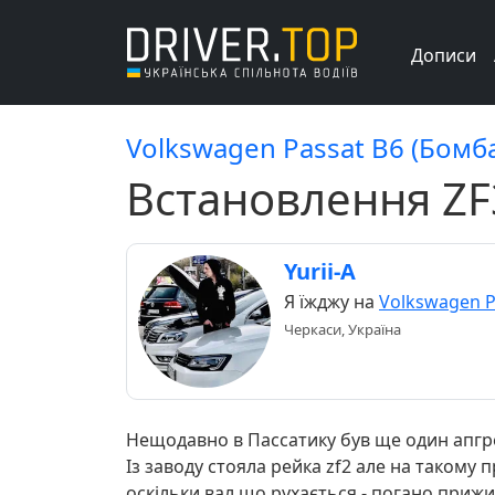
Дописи
Volkswagen Passat B6 (Бомб
Встановлення ZF
Yurii-A
Я їжджу на
Volkswagen P
Черкаси, Україна
Нещодавно в Пассатику був ще один апгрей
Із заводу стояла рейка zf2 але на такому 
оскільки вал що рухається - погано при