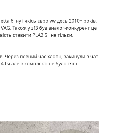
tta 6, ну і якісь євро vw десь 2010+ років.
 VAG. Також у zf3 був аналог-конкурент це
сть ставити PLA2.5 і не тільки.
ив. Через певний час хлопці закинули в чат
 tsi але в комплекті не було тяг і