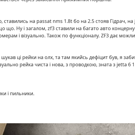
ставились на passat nms 1.8t бо на 2.5 стояв Гідрач, на je
що що. Ну і загалом, zf3 ставили на багато авто концерну
омерам і візуально. Також по функціоналу. ZF3 дає можливі
шукав ці рейки на олх, та там якийсь дефіцит був, я заб
ально рейка чиста і нова, з проводкою, зната з jetta 6 1.4
ки і пильники.