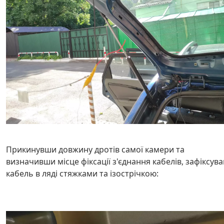
Прикинувши довжину дротів самої камери та
визначивши місце фіксації з'єднання кабелів, зафіксува
кабель в ляді стяжками та ізострічкою: