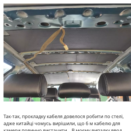
Так-так, прокладку кабеля довелося робити по стелі,
адже китайці чомусь вирішили, що 6 м кабелю для
камери повинно вистачити... В моєму випадку ввод