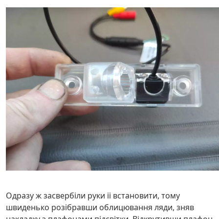
Одразу ж засвербіли руки іі встановити, тому
швиденько розібравши облицювання ляди, зняв