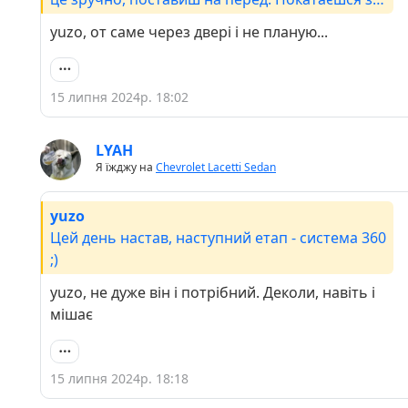
двома, а тоді в двері проводку протягнути
yuzo, от саме через двері і не планую...
лишиться :)
15 липня 2024р. 18:02
LYAH
Я їжджу на
Chevrolet Lacetti Sedan
yuzo
Цей день настав, наступний етап - система 360
;)
yuzo, не дуже він і потрібний. Деколи, навіть і
мішає
15 липня 2024р. 18:18