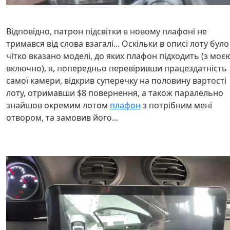
Відповідно, патрон підсвітки в новому плафоні не
тримався від слова взагалі... Оскільки в описі лоту було
чітко вказано моделі, до яких плафон підходить (з моє
включно), я, попередньо перевіривши працездатність
самої камери, відкрив суперечку на половину вартості
лоту, отримавши $8 повернення, а також паралельно
знайшов окремим лотом
плафон
з потрібним мені
отвором, та замовив його...