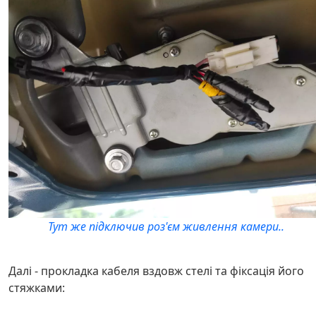
Тут же підключив роз'єм живлення камери..
Далі - прокладка кабеля вздовж стелі та фіксація його
стяжками: