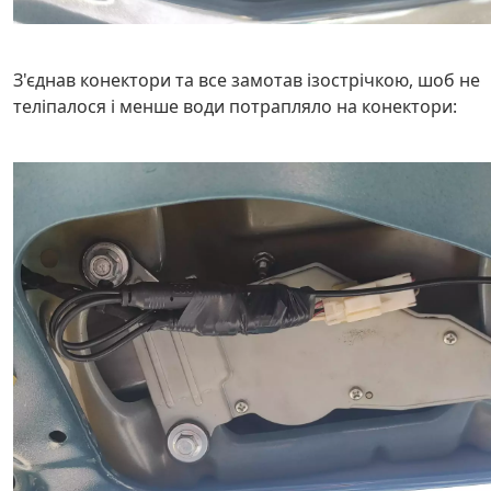
З'єднав конектори та все замотав ізострічкою, шоб не
теліпалося і менше води потрапляло на конектори: