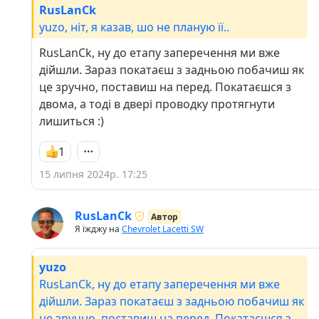
RusLanCk
yuzo, ніт, я казав, шо не планую її..
RusLanCk, ну до етапу заперечення ми вже
дійшли. Зараз покатаєш з задньою побачиш як
це зручно, поставиш на перед. Покатаєшся з
двома, а тоді в двері проводку протягнути
лишиться :)
1
15 липня 2024р. 17:25
RusLanCk
Автор
Я їжджу на
Chevrolet Lacetti SW
yuzo
RusLanCk, ну до етапу заперечення ми вже
дійшли. Зараз покатаєш з задньою побачиш як
це зручно, поставиш на перед. Покатаєшся з