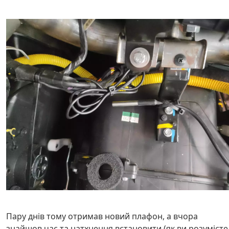
Пару днів тому отримав новий плафон, а вчора
знайшов час та натхнення встановити (як ви розумієте