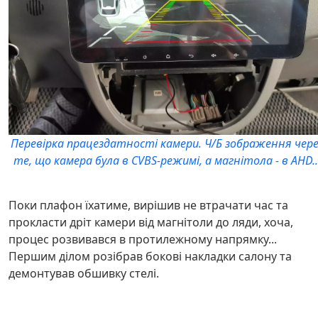
Перевірка працездатності камери. Ч/Б зображення чере
те, що камера була в CVBS-режимі, а магнітола - в AHD..
Поки плафон їхатиме, вирішив не втрачати час та
прокласти дріт камери від магнітоли до ляди, хоча,
процес розвивався в протилежному напрямку...
Першим ділом розібрав бокові накладки салону та
демонтував обшивку стелі.