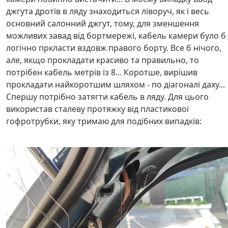
джгута дротів в ляду знаходиться ліворуч, як і весь
основний салонний джгут, тому, для зменшення
можливих завад від бортмережі, кабель камери було б
логічно пркласти вздовж правого борту. Все б нічого,
але, якщо прокладати красиво та правильно, то
потрібен кабель метрів із 8... Коротше, вирішив
прокладати найкоротшим шляхом - по діагоналі даху...
Спершу потрібно затягти кабель в ляду. Для цього
використав сталеву протяжку від пластикової
гофротрубки, яку тримаю для подібних випадків: