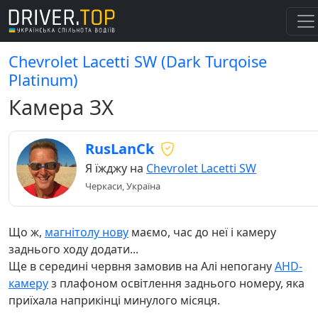
Chevrolet Lacetti SW (Dark Turqoise
Platinum)
Камера ЗХ
RusLanCk
Я їжджу на
Chevrolet Lacetti SW
Черкаси, Україна
Що ж,
магнітолу нову
маємо, час до неї і камеру
заднього ходу додати...
Ще в середині червня замовив на Алі непогану
AHD-
камеру
з плафоном освітлення заднього номеру, яка
приїхала наприкінці минулого місяця.