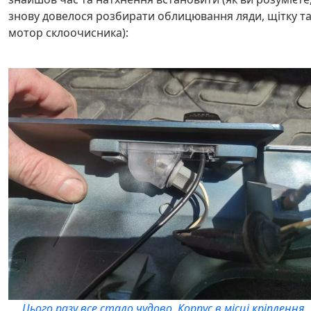
знову довелося розбирати облицювання ляди, щітку т
мотор склоочисника):
Цього разу все стало чудово. Корпус в місці кріплення