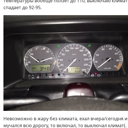
температуры вообще ползет до 110, выключаю климат
спадает до 92-95.
Невозможно в жару без климата, ехал вчера/сегодня и
мучался всю дорогу, то включал, то выключал климат(.