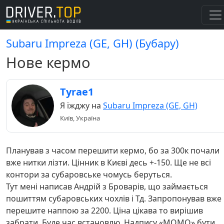
Subaru Impreza (GE, GH) (Бубару)
Нове кермо
Tyrae1
Я їжджу на
Subaru Impreza (GE, GH)
Київ, Україна
Планував з часом перешити кермо, бо за 300к почали
вже нитки лізти. Цінник в Києві десь +-150. Ще не всі
контори за субаровське чомусь беруться.
Тут мені написав Андрій з Броварів, що займається
пошиттям субаровських чохлів і Тд. Запропонував вже
перешите наппою за 2200. Ціна цікава то вирішив
забрати. Буде час встановлю. Надпису «МОМО» бути