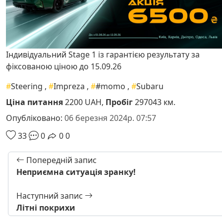
Індивідуальний Stage 1 із гарантією результату за
фіксованою ціною до 15.09.26
#
Steering
,
#
Impreza
,
#
#momo
,
#
Subaru
Ціна питання
2200 UAH,
Пробіг
297043 км.
Опубліковано:
06 березня 2024р. 07:57
33
0
0
0
Попередній запис
Неприємна ситуація зранку!
Наступний запис
Літні покрихи