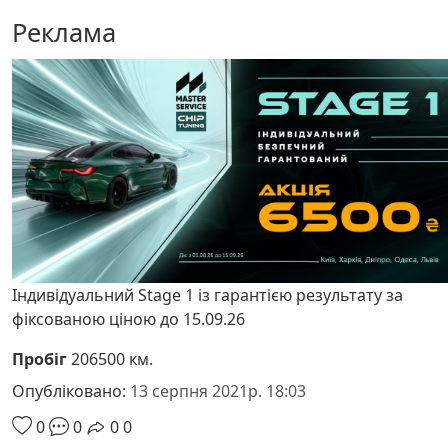
Реклама
Індивідуальний Stage 1 із гарантією результату за
фіксованою ціною до 15.09.26
Пробіг
206500 км.
Опубліковано:
13 серпня 2021р. 18:03
0
0
0
0