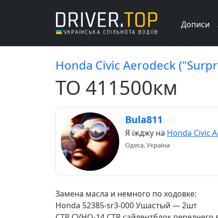
Дописи
Honda Civic Aerodeck ("Surpri
ТО 411500км
Bula811
Я їжджу на
Honda Civic 
Одеса, Україна
Замена масла и немного по ходовке:
Honda 52385-sr3-000 Ушастый — 2шт
CTR CVHO-14 CTR сайлентблок переднего 