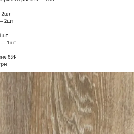
— 2шт
— 2шт
1шт
 — 1шт
ене 85$
грн