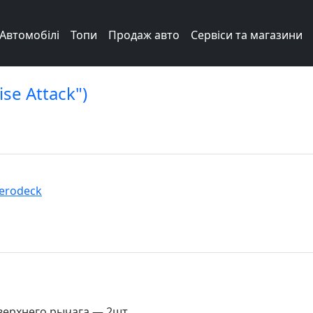
Автомобілі
Топи
Продаж авто
Сервіси та магазини
se Attack")
Aerodeck
верхнего рычага — 2шт