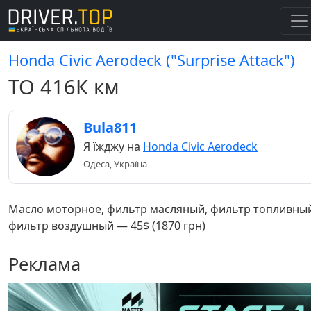
Honda Civic Aerodeck ("Surprise Attack")
ТО 416К км
Bula811
Я їжджу на
Honda Civic Aerodeck
Одеса, Україна
Масло моторное, фильтр масляный, фильтр топливны
фильтр воздушный — 45$ (1870 грн)
Реклама