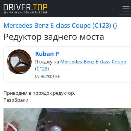
Mercedes-Benz E-class Coupe (C123) ()
Редуктор заднего моста
Ruban P
Я їжджу на
Mercedes-Benz E-class Coupe
(C123)
Буча, Україна
Приводим в порядок редуктор.
Разобрали