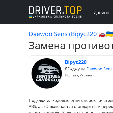
Дописи
Daewoo Sens (Bipyc220 🚗🇺🇦
Замена противот
Bipyc220
Я їжджу на
Daewoo Sens
Полтава, Україна
Подключил ходовые огни к переключателю
ABS. а LED включается стандартным перек
плёнку дорогую. Если есть вопросы пишит