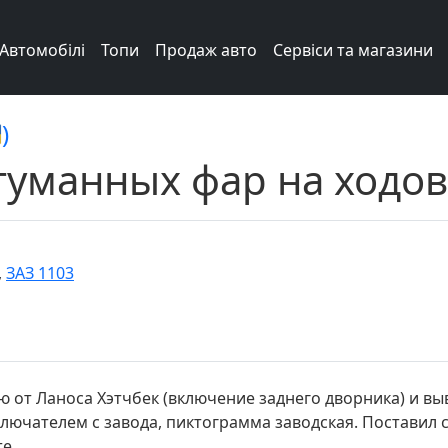
Автомобілі
Топи
Продаж авто
Сервіси та магазини
)
уманных фар на ходов
,
ЗАЗ 1103
 от Ланоса Хэтчбек (включение заднего дворника) и в
лючателем с завода, пиктограмма заводская. Поставил 
е.