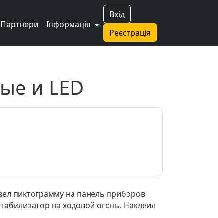
Вхід
Партнери
Інформація
Реєстрація
ые и LED
ывел пиктограмму на панель приборов
стабилизатор на ходовой огонь. Наклеил