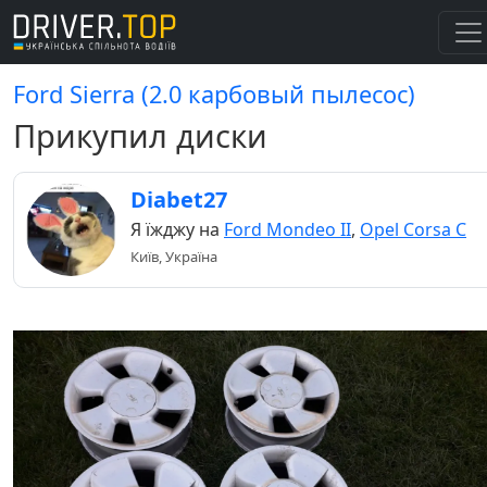
Ford Sierra (2.0 карбовый пылесос)
Прикупил диски
Diabet27
Я їжджу на
Ford Mondeo II
,
Opel Corsa C
Київ, Україна