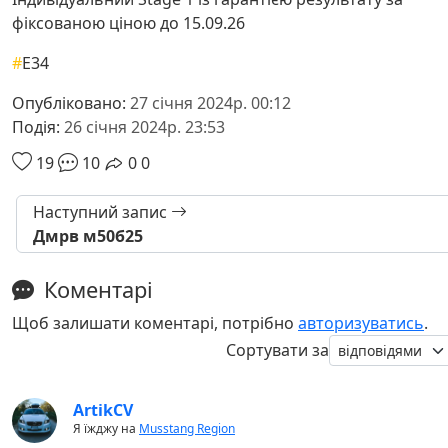
фіксованою ціною до 15.09.26
#
Е34
Опубліковано:
27 січня 2024р. 00:12
Подія:
26 січня 2024р. 23:53
19
10
0
0
Наступний запис
Дмрв м50б25
Коментарі
Щоб залишати коментарі, потрібно
авторизуватись
.
Сортувати за
ArtikCV
Я їжджу на
Musstang Region