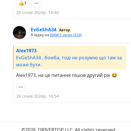
1
28 січня 2024р. 16:40
EvGeShA34
Автор
Я їжджу на
BMW 5 series (E34)
Alex1973
EvGeShA34 , бомба, тоді не розумію що там за
може бути .
Alex1973, на це питання пішов другий рік 😂
28 січня 2024р. 16:54
©2026. DRIVERTOP LLC. All rights reserved.