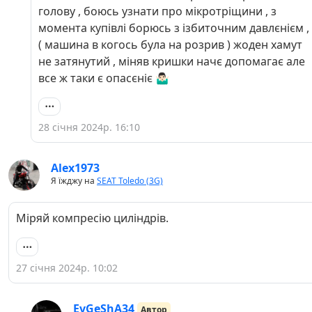
голову , боюсь узнати про мікротріщини , з
момента купівлі борюсь з ізбиточним давлєнієм ,
( машина в когось була на розрив ) жоден хамут
не затянутий , міняв кришки начє допомагає але
все ж таки є опасєніє 🤷🏻‍♂️
28 січня 2024р. 16:10
Alex1973
Я їжджу на
SEAT Toledo (3G)
Міряй компресію циліндрів.
27 січня 2024р. 10:02
EvGeShA34
Автор