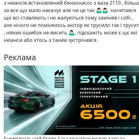
з нюансів встановлений бензонасос з ваза 2110 , більш
за все що мало накачує але чи це так 🤷🏻‍♂️🤷🏻‍♂️ начитався
що всі ставляють і не жалуються тому заміняв і собі ,
але нічого не помінялось мотор як трусило так і труси
, ніяких ошибок не висить 🤷🏻‍♂️, підскажіть може є щє які
нюанси або хтось з таким зустрічався .
Реклама
Індивідуальний Stage 1 із гарантією результату за