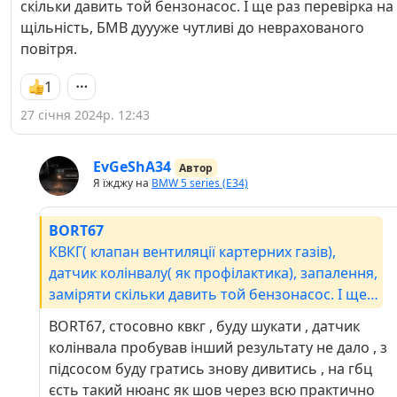
скільки давить той бензонасос. І ще раз перевірка на
щільність, БМВ дуууже чутливі до неврахованого
повітря.
1
27 січня 2024р. 12:43
EvGeShA34
Автор
Я їжджу на
BMW 5 series (E34)
BORT67
КВКГ( клапан вентиляції картерних газів),
датчик колінвалу( як профілактика), запалення,
заміряти скільки давить той бензонасос. І ще
раз перевірка на щільність, БМВ дуууже
BORT67, стосовно квкг , буду шукати , датчик
чутливі до неврахованого повітря.
колінвала пробував інший результату не дало , з
підсосом буду гратись знову дивитись , на гбц
єсть такий нюанс як шов через всю практично