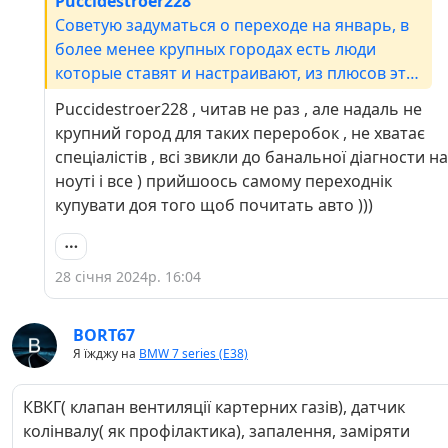
Puccidestroer228
Советую задуматься о переходе на январь, в
более менее крупных городах есть люди
которые ставят и настраивают, из плюсов это
отказ от дорогого и брезгливого дмрв, замена
Puccidestroer228 , читав не раз , але надаль не
его на ДАД, подсосы будут не страшны, плюс
крупний город для таких переробок , не хватає
можно будет прошивать ЛЮБЫЕ датчики
спеціалістів , всі звикли до банальної діагности на
ноуті і все ) прийшоось самому переходнік
купувати доя того щоб почитать авто )))
28 січня 2024р. 16:04
BORT67
Я їжджу на
BMW 7 series (E38)
КВКГ( клапан вентиляції картерних газів), датчик
колінвалу( як профілактика), запалення, заміряти