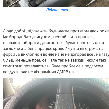
Підкапотка
Люди добрі , підскажіть будь-ласка протягом двох рокі
іде бородьба з двигуном , нестабільно працює ,
плавають обороти , дьогається, буває начє ось осьо
заглохне ,на бенз працює криво / чутно як строчать
форси , з вихлопной воняє начє не догорає все , на газ
більш меньше працює , але так не завжди інколи такі
симптоми появляються . Була проблема з подсосом
воздуха , але не ліз ,замінив ДМРВ на