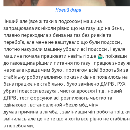
Новий дмрв
інший але (все ж таки з подсосом) машина
запрацювала як ніколи рівно що на газу що на бєнз ,
плавно переходила з бєнза на газ без ривків та
перебоїв, але мене не ваштувало що були подсоси ,
плотно накурили машину убрали всі подсоси , і вуаля
машина почала працювати навіть гірше 🤷🏻‍♂️, поїхавши
до газовщика рішили питання по газу , працює знову я
не як але кращє чим було , протягом всієї боротьби за
стабільну роботу великих показників не появилось на
бєнз працює не стабільно , було замінено ДМРВ , РХХ,
убраті подсоси воздуха , чистка дросєля і т.д , новий
ДПРВ , тест форсунок всі розпиляють чьотко та
одінаково , встановленой «безлямбд чіп»
думав причина в лямбді , замінивши чіп робота трішки
змінилась але це не те що я хотів все рівно не стабіль
з перебоями,