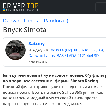
Daewoo Lanos (=Pandora=)
Впуск Simota
Satuny
Я їжджу на
Lexus LX (UZJ100)
,
Audi S5 (1G)
,
Daewoo Lanos
,
ВАЗ / LADA 2121 4x4 3D
Київ, Україна
Был куплен новый ( ну не совсем новый, б/у фильт
но в хорошем состоянии, фирмы Simota Racing.
Прежний фильтр пришел уже в негодность и я взялся 
поиски нового. Брать на рынке SCT за 350грн. чёт как-
не хотелось, а модный k&N со своей ценой просто
нахрен не нужен на атмосферном движке.