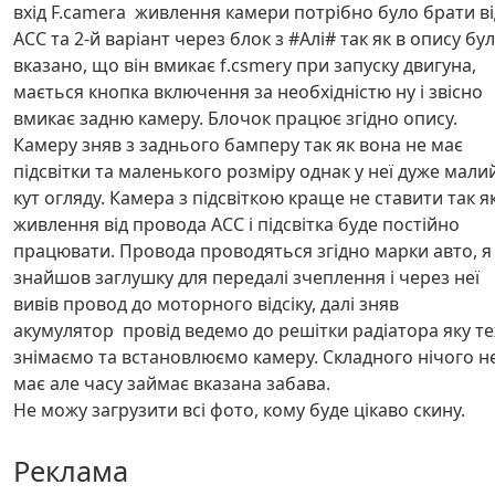
вхід F.camera живлення камери потрібно було брати ві
АСС та 2-й варіант через блок з #Алі# так як в опису бу
вказано, що він вмикає f.csmery при запуску двигуна,
мається кнопка включення за необхідністю ну і звісно
вмикає задню камеру. Блочок працює згідно опису.
Камеру зняв з заднього бамперу так як вона не має
підсвітки та маленького розміру однак у неї дуже мали
кут огляду. Камера з підсвіткою краще не ставити так я
живлення від провода АСС і підсвітка буде постійно
працювати. Провода проводяться згідно марки авто, я
знайшов заглушку для передалі зчеплення і через неї
вивів провод до моторного відсіку, далі зняв
акумулятор провід ведемо до решітки радіатора яку т
знімаємо та встановлюємо камеру. Складного нічого н
має але часу займає вказана забава.
Не можу загрузити всі фото, кому буде цікаво скину.
Реклама