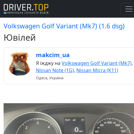
Volkswagen Golf Variant (Mk7) (1.6 dsg)
Ювілей
makcim_ua
Я їжджу на
Volkswagen Golf Variant (Mk7)
,
Nissan Note (1G)
,
Nissan Micra (K11)
Одеса, Україна