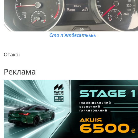
Сто п'ятдесятьььь
Отакої
Реклама