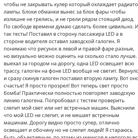
чтобы не закрывать кулер который охлаждает радиат
лампы. Блоки обманки вынес за блок фары чтобы
излишне не грелись, и не грели рядом стоящий диод.
По свободе времени думаю сделать более цивильно. 
так тесты! Поставил в сторону пассажира LED а в
стороне водителя оставил заводской галоген. Я
понимаю что рисунок в левой и правой фаре разные,
но визуально можно оценить на сколько стало лучше.
выехал за городом на дорогу, одна LED освещает всю
трассу, галоген на фоне LED вообще не светит. Вернул
и сразу скинув галоген поставил вторую лампу. Вот он
счастье! Я просто прозрел! Вот теперь свет просто
бомба! Практически полностью повторяет заводскую
линию галогена. Попробовал с тестем проверить
слепит мой свет или нет встречных машин. Выяснили
что мой LED не слепит, и не мешает встречным
машинам. Дорогу видно просто супер, отлично
освещает и обочину но не слепит людей! Я стараюсь
быть объективным, по этому из минусов в непогоду вс