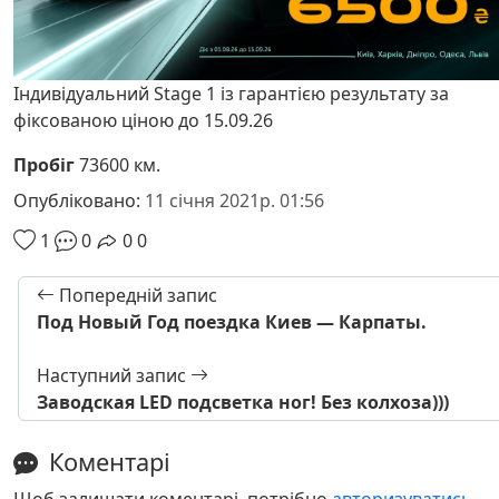
Індивідуальний Stage 1 із гарантією результату за
фіксованою ціною до 15.09.26
Пробіг
73600 км.
Опубліковано:
11 січня 2021р. 01:56
1
0
0
0
Попередній запис
Под Новый Год поездка Киев — Карпаты.
Наступний запис
Заводская LED подсветка ног! Без колхоза)))
Коментарі