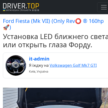
Ford Fiesta (Mk VII) (Only Rev⭕ ® 160hp
🚀)
Установка LED ближнего свет
или открыть глаза Форду.
it-admin
Я їжджу на
Volkswagen Golf Mk7 GTI
Київ, Україна