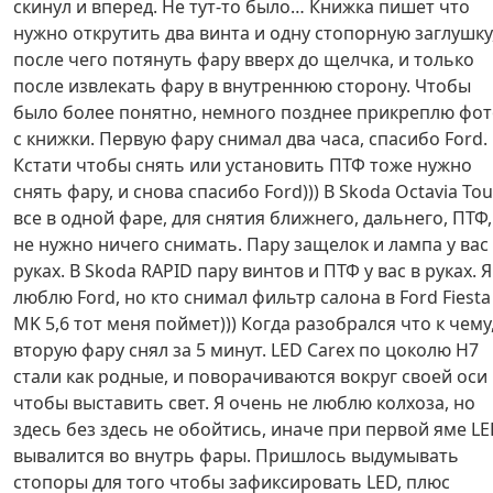
скинул и вперед. Не тут-то было… Книжка пишет что
нужно открутить два винта и одну стопорную заглушку
после чего потянуть фару вверх до щелчка, и только
после извлекать фару в внутреннюю сторону. Чтобы
было более понятно, немного позднее прикреплю фо
с книжки. Первую фару снимал два часа, спасибо Ford.
Кстати чтобы снять или установить ПТФ тоже нужно
снять фару, и снова спасибо Ford))) В Skoda Octavia Tou
все в одной фаре, для снятия ближнего, дальнего, ПТФ,
не нужно ничего снимать. Пару защелок и лампа у вас
руках. В Skoda RAPID пару винтов и ПТФ у вас в руках. Я
люблю Ford, но кто снимал фильтр салона в Ford Fiesta
MK 5,6 тот меня поймет))) Когда разобрался что к чему
вторую фару снял за 5 минут. LED Carex по цоколю H7
стали как родные, и поворачиваются вокруг своей оси
чтобы выставить свет. Я очень не люблю колхоза, но
здесь без здесь не обойтись, иначе при первой яме L
вывалится во внутрь фары. Пришлось выдумывать
стопоры для того чтобы зафиксировать LED, плюс