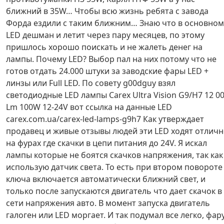
ближний в 35W… Чтобы всю жизнь ребята с завода
Форда ездили с таким ближним… Знаю что в основном
LED дешман и летит через пару месяцев, по этому
пришлось хорошо поискать и не жалеть денег на
лампы. Почему LED? Выбор пал на них потому что не
готов отдать 24.000 штуки за заводские фары LED +
линзы или Full LED. По совету g00dguy взял
светодиодные LED лампы Carex Ultra Vision G9/H7 12 0
Lm 100W 12-24V вот ссылка на данные LED
carex.com.ua/carex-led-lamps-g9h7 Как утверждает
продавец и живые отзывы людей эти LED ходят отлич
на фурах где скачки в цепи питания до 24V. Я искал
лампы которые не боятся скачков напряжения, так как
использую датчик света. То есть при втором повороте
ключа включается автоматически ближний свет, и
только после запускаются двигатель что дает скачок в
сети напряжения авто. В момент запуска двигатель
галоген или LED моргает. И так подумал все легко, фар