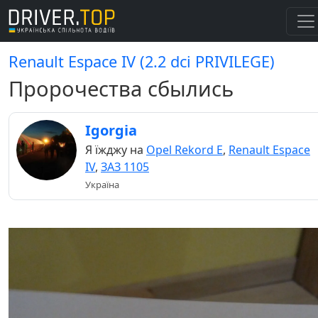
Renault Espace IV (2.2 dci PRIVILEGE)
Пророчества сбылись
Igorgia
Я їжджу на
Opel Rekord E
,
Renault Espace
IV
,
ЗАЗ 1105
Україна