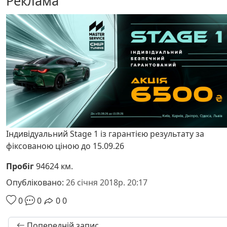
Реклама
Індивідуальний Stage 1 із гарантією результату за
фіксованою ціною до 15.09.26
Пробіг
94624 км.
Опубліковано:
26 січня 2018р. 20:17
0
0
0
0
Попередній запис