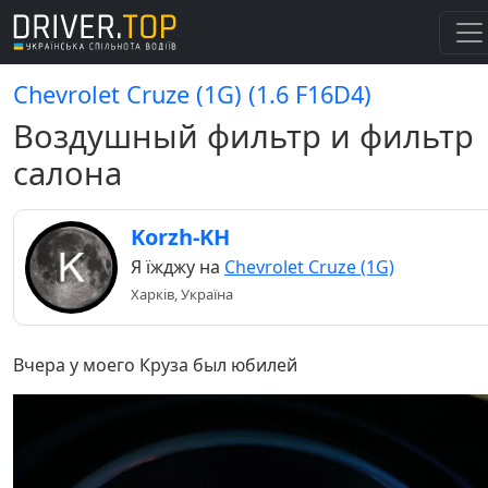
Chevrolet Cruze (1G) (1.6 F16D4)
Воздушный фильтр и фильтр
салона
Korzh-KH
Я їжджу на
Chevrolet Cruze (1G)
Харків, Україна
Вчера у моего Круза был юбилей