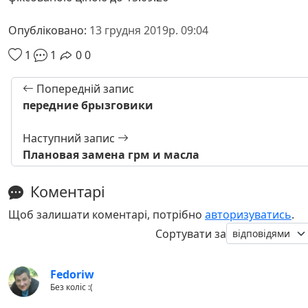
Опубліковано:
13 грудня 2019р. 09:04
1
1
0
0
Попередній запис
передние брызговики
Наступний запис
Плановая замена грм и масла
Коментарі
Щоб залишати коментарі, потрібно
авторизуватись
.
Сортувати за
Fedoriw
Без коліс :(