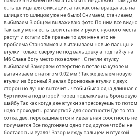
пальце в нижней петли а так быть не должно ! Там даж
есть шлицы для фиксации, а так как она вращалась на
шлицах то шлицов уже не было! Снимаем, стачиваем,
выбиваем В общем вылаживаю фото По ним все видн
Так как у меня есть свои станки и руки с нужного места
растут и кстати обе правые то для меня это не
проблема Становимся и вытачиваем новые пальцы и
втулки только сверху не под вальцовку а под гайку на
М6 Слава богу место позволяет ! С петли втулку
выбиваем! Замеряем отверстие в петле на кузове и
вытачиваем с натягом 0.02 мм ! Так же делаем новую
втулки из бронзы! Я делал бронзовые втулки с двух
сторон но лучше выточить чтобы была одна длинная 
буртиком а под второй торец подлаживать бронзовую
шайбу Так как когда две втулки запресовуешь то пото
надо проходить разверткой для соостности Где то эта
сотка, две, перекашивается и идеальная соостность не
получается Все подгоняем одно под другое чтобы не
болталось и вуаля ! Зазор между пальцем и втулкой