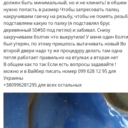
должен быть минимальный, но и не клинить! в обшем
нужно попасть в размер Чтобы запресовать палец
накручиваем гаечку на резьбу, чтобы не помять резьб
подставляем какую то палку (я подставлял брус
деревянный 50#50 под петлю) и забивал. Снизу
закручиваем болтик что выкрутили! У меня один болт
был утерян, по этому пришлось вытачивать новый Во
второй двери надо ту же процедуру делать там одна
петля работает правильно на втулках а вторая нет
В общем как то так Если есть вопросы задавайте !
можно и в Вайбер писать номер 099 628 12 95 для
Украины
+380996281295 для всех остальных