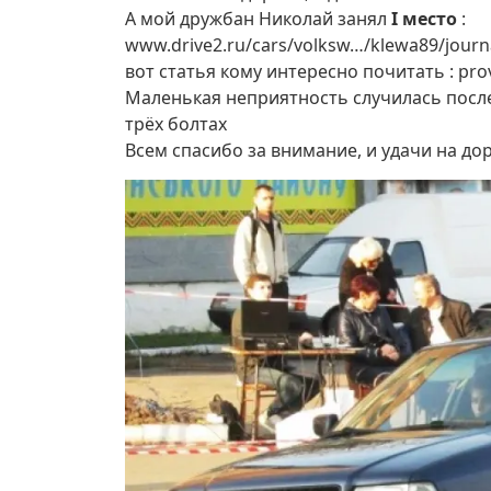
А мой дружбан Николай занял
I место
:
www.drive2.ru/cars/volksw…/klewa89/journ
вот статья кому интересно почитать : prov
Маленькая неприятность случилась после 
трёх болтах
Всем спасибо за внимание, и удачи на дор