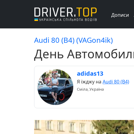
Дописи
Audi 80 (B4) (VAGon4ik)
День Автомобили
adidas13
Я їжджу на
Audi 80 (B4)
Сміла, Україна