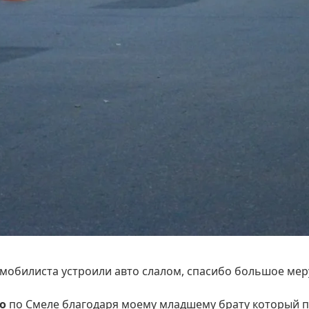
мобилиста устроили авто слалом, спасибо большое меру
то
по Смеле благодаря моему младшему брату который пр