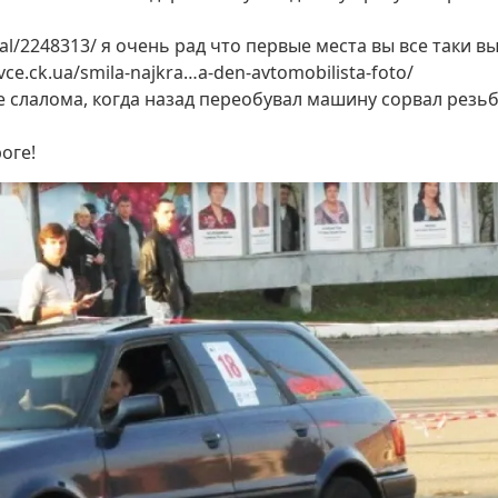
al/2248313/ я очень рад что первые места вы все таки вы
ce.ck.ua/smila-najkra…a-den-avtomobilista-foto/
слалома, когда назад переобувал машину сорвал резьбу 
оге!