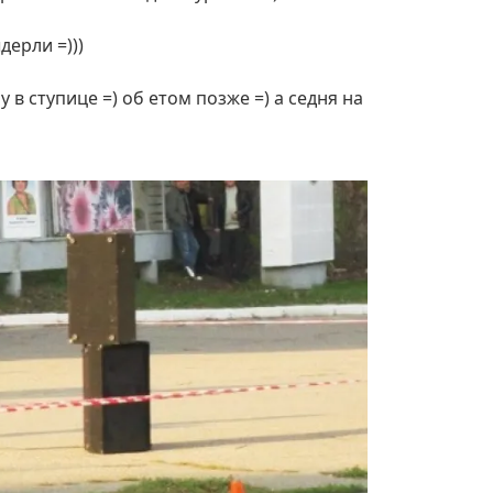
дерли =)))
в ступице =) об етом позже =) а седня на