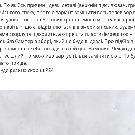
ії. По якійсь причині, деякі деталі (верхній підсилювач, 
йського спеку, проте є варіант замінити весь телевізор в
туація стосовно бокових кронштейнів (мінітелевізорів) 
шо навіть ті шо є, відрізняються від американських. Буде
ма скорлупа підходить, а от решта пластиків/решіток ніт.
як б/в бампер в зборі, який не буде в ідеалі. Про підбір в
 знайшов не ебеї по адекватній ціні. Замовив. Чекаю до
пус цілий, то можливо вартує тільки замінити скло. То б
вто приїде.
буде резина скоріш PS4