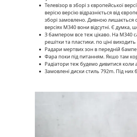
Телевізор в зборі з європейської верс
верісю версію відразніється від європе
зборі замовлено. Дивною лишається си
версіях М340 вони відсутні. Є думка, 
З бампером все теж цікаво. На М340 са
решітки та пластики. по ціні виходить 
Радари мертвих зон в передній бампер
Фара поки під питанням. Якшо там кор
Радіатори теж будемо дивитися коли а
Замовлені диски стиль 792m. Під них 