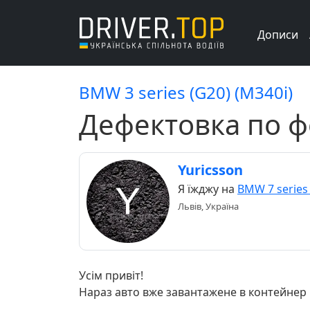
Дописи
BMW 3 series (G20) (M340i)
Дефектовка по фо
Yuricsson
Я їжджу на
BMW 7 series
Львів, Україна
Усім привіт!
Нараз авто вже завантажене в контейнер і