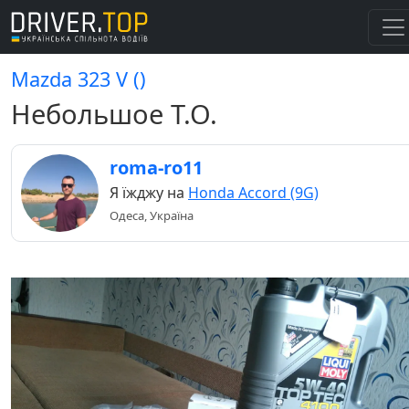
Mazda 323 V ()
Небольшое Т.О.
roma-ro11
Я їжджу на
Honda Accord (9G)
Одеса, Україна