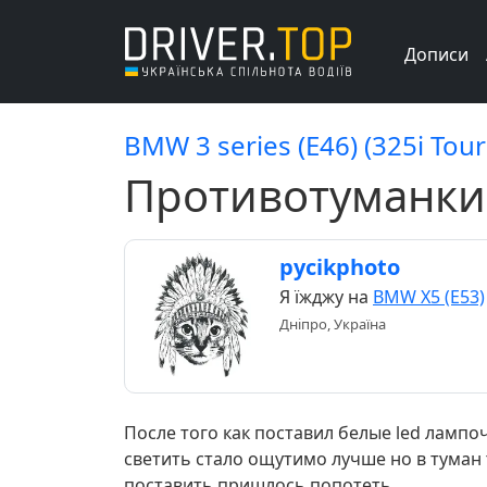
Дописи
BMW 3 series (E46) (325i Tour
Противотуманки (
pycikphoto
Я їжджу на
BMW X5 (E53)
Дніпро, Україна
После того как поставил белые led лампо
светить стало ощутимо лучше но в туман 
поставить пришлось попотеть.