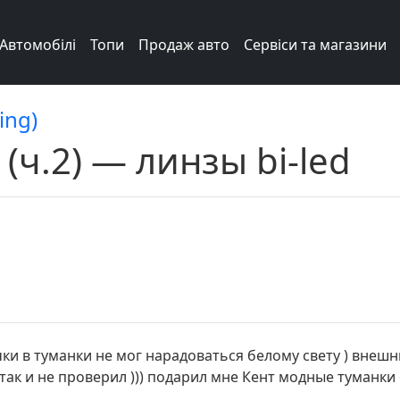
Автомобілі
Топи
Продаж авто
Сервіси та магазини
ing)
ч.2) — линзы bi-led
чки в туманки не мог нарадоваться белому свету ) внеш
так и не проверил ))) подарил мне Кент модные туманки