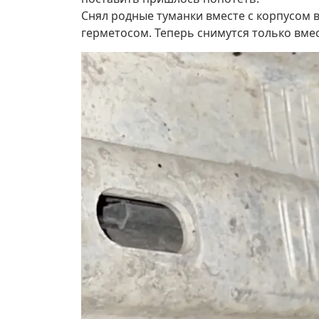
Снял родные туманки вместе с корпусом 
герметосом. Теперь снимутся только вмес