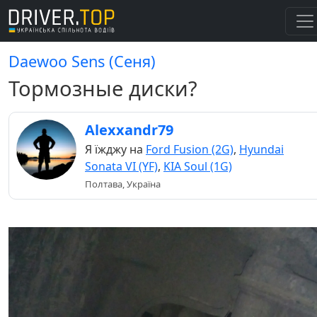
Daewoo Sens (Сеня)
Тормозные диски?
Alexxandr79
Я їжджу на
Ford Fusion (2G)
,
Hyundai
Sonata VI (YF)
,
KIA Soul (1G)
Полтава, Україна