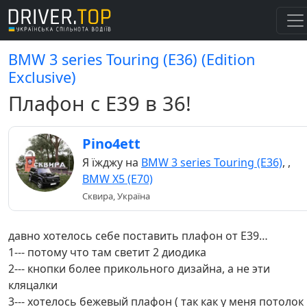
BMW 3 series Touring (E36) (Edition
Exclusive)
Плафон с Е39 в 36!
Pino4ett
Я їжджу на
BMW 3 series Touring (E36)
,
,
BMW X5 (E70)
Сквира, Україна
давно хотелось себе поставить плафон от Е39…
1--- потому что там светит 2 диодика
2--- кнопки более прикольного дизайна, а не эти
кляцалки
3--- хотелось бежевый плафон ( так как у меня потолок