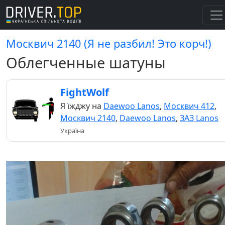
Москвич 2140 (Я не разбил! Это корч!)
Облегченные шатуны
FightWolf
Я їжджу на
Daewoo Lanos
,
Москвич 412
,
Москвич 2140
,
Daewoo Lanos
,
ЗАЗ Lanos
Україна