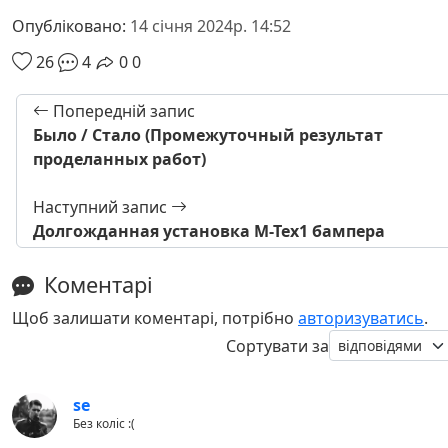
Опубліковано:
14 січня 2024р. 14:52
26
4
0
0
Попередній запис
Было / Стало (Промежуточный результат
проделанных работ)
Наступний запис
Долгожданная установка М-Тех1 бампера
Коментарі
Щоб залишати коментарі, потрібно
авторизуватись
.
Сортувати за
se
Без коліс :(