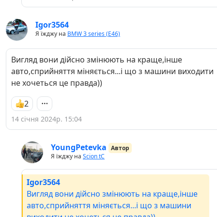
Igor3564
Я їжджу на
BMW 3 series (E46)
Вигляд вони дійсно змінюють на краще,інше
авто,сприйняття міняється...і що з машини виходити
не хочеться це правда))
2
14 січня 2024р. 15:04
YoungPetevka
Автор
Я їжджу на
Scion tC
Igor3564
Вигляд вони дійсно змінюють на краще,інше
авто,сприйняття міняється...і що з машини
виходити не хочеться це правда))