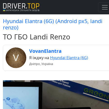
Hyundai Elantra (6G) (Android px5, landi
renzo)
ТО ГБО Landi Renzo
VovanElantra
Я їжджу на
Hyundai Elantra (6G)
Дніпро, Україна