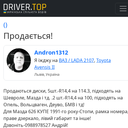
()
Продається!
Andron1312
Я їжджу на
ВАЗ / LADA 2107
,
Toyota
Avensis II
Львів, Україна
Продаються диски, 5шт.-R14,4 на 114.3, підходять на
Шевроле, Мазда і тд. .2 шт.-R14,4 на 100, підходять на
Опель, Вольцваген, Деуво, БМВ і тд!
Для Мазда 626 КУПЕ 1991-го року-Стопи, рамка номера
праве дзеркало, лівий габарит та інше!
Дзвоніть-0988978527 Андрій!