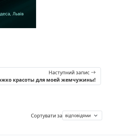
Наступний запис
жко красоты для моей жемчужины!
Сортувати за