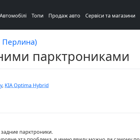
Автомобілі
Топи
Продаж авто
Сервіси та магазини
а Перлина)
дними парктрониками
y
,
KIA Optima Hybrid
 задние парктроники.
уровне эта проблема, я имею ввиду можно ли самому по