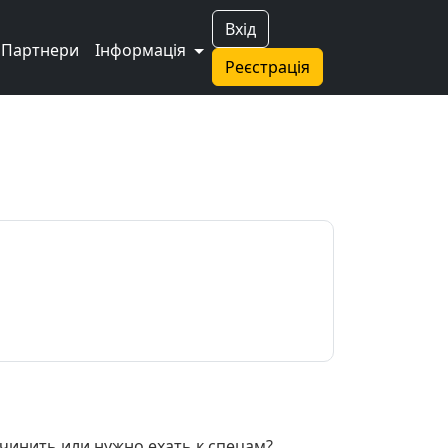
Вхід
Партнери
Інформація
Реєстрація
чинить или нужно ехать к спецам?