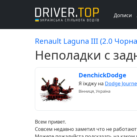
Дописи
Renault Laguna III (2.0 Чорн
Неполадки с за
DenchickDodge
Я їжджу на
Dodge Journe
Вінниця, Україна
Всем привет.
Совсем недавно заметил что не работают
Можете пожалуйста подсказать на каком 