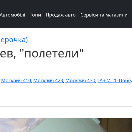
Автомобілі
Топи
Продаж авто
Сервіси та магазини
керочка)
ев, "полетели"
,
Москвич 410
,
Москвич 423
,
Москвич 430
,
ГАЗ М-20 Побе