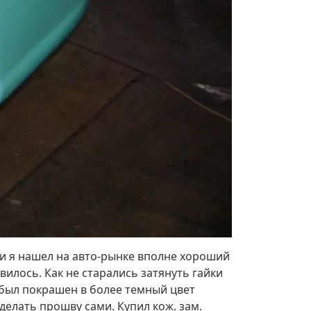
 и я нашел на авто-рынке вполне хороший
вилось. Как не старались затянуть гайки
в был покрашен в более темный цвет
делать прошву сами. Купил кож. зам.