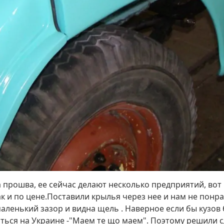
 прошва, ее сейчас делают несколько предприятий, вот
ак и по цене.Поставили крылья через нее и нам не понра
маленький зазор и видна щель . Наверное если бы кузо
иться на Украине -"Маем те що маем". Поэтому решили с