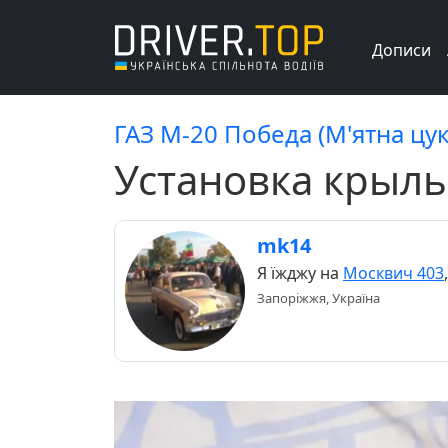
Дописи
ГАЗ М-20 Победа (М'ятна цу
Установка крыль
mk14
Я їжджу на
Москвич 403
Запоріжжя, Україна