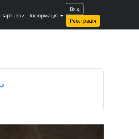
Вхід
Партнери
Інформація
Реєстрація
да