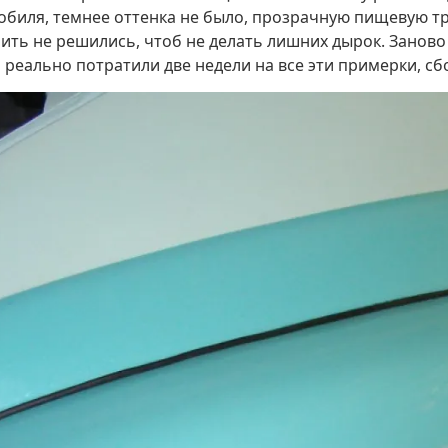
обиля, темнее оттенка не было, прозрачную пищевую тр
чить не решились, чтоб не делать лишних дырок. Заново
а реально потратили две недели на все эти примерки, сб