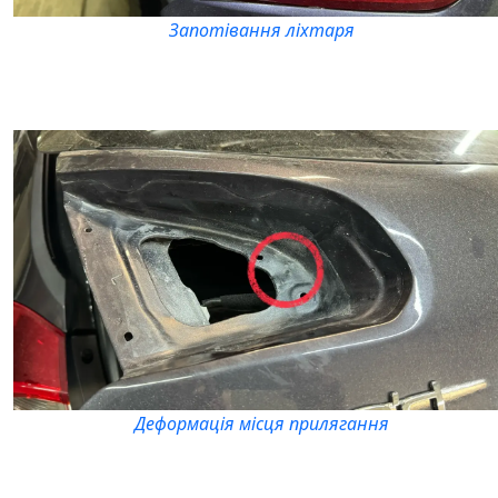
Запотівання ліхтаря
Деформація місця прилягання