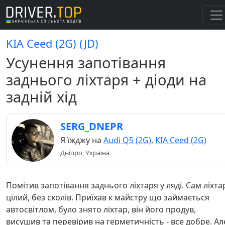
KIA Ceed (2G) (JD)
Усунення запотівання
заднього ліхтаря + діоди на
задній хід
SERG_DNEPR
Я їжджу на
Audi Q5 (2G)
,
KIA Ceed (2G)
Дніпро, Україна
Помітив запотівання заднього ліхтаря у ляді. Сам ліхта
цілий, без сколів. Приїхав к майстру що займається
автосвітлом, було знято ліхтар, він його продув,
висушив та перевірив на герметичність - все добре. Ал