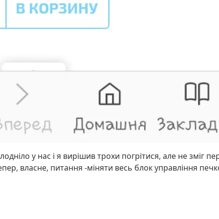
одніло у нас і я вирішив трохи погрітися, але не зміг п
 тепер, власне, питання -міняти весь блок управління п