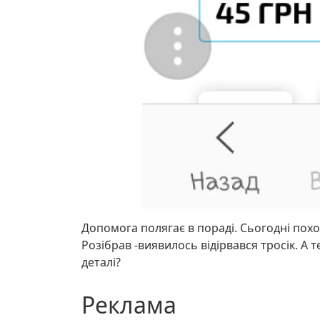
Допомога полягає в пораді. Сьогодні похол
Розібрав -виявилось відірвався тросік. А
деталі?
Реклама