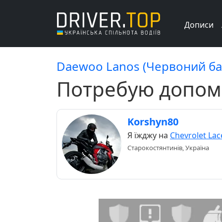
Дописи
Daewoo Lanos (Червоний ба
Потребую допомо
Korshyn80
Я їжджу на
Chevrolet Lac
Старокостянтинів, Україна