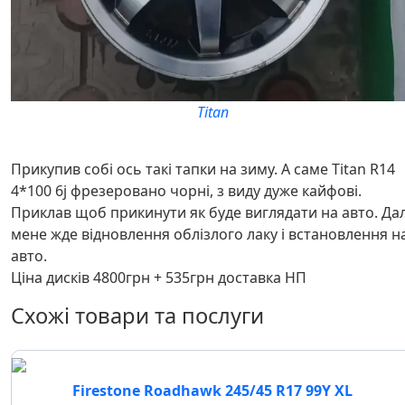
Titan
Прикупив собі ось такі тапки на зиму. А саме Titan R14
4*100 6j фрезеровано чорні, з виду дуже кайфові.
Приклав щоб прикинути як буде виглядати на авто. Дал
мене жде відновлення облізлого лаку і встановлення н
авто.
Ціна дисків 4800грн + 535грн доставка НП
Схожі товари та послуги
Firestone Roadhawk 245/45 R17 99Y XL