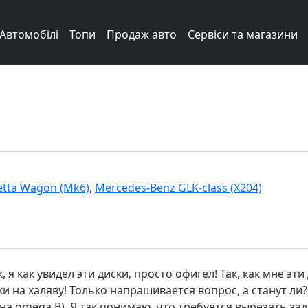
Автомобілі
Топи
Продаж авто
Сервіси та магазини
etta Wagon (Mk6)
,
Mercedes-Benz GLK-class (X204)
я как увидел эти диски, просто офигел! Так, как мне эти
 на халяву! Только напрашивается вопрос, а станут ли?
на omega B). Я так понимаю, что требуется вырезать зад