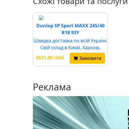
Схожі товари та послуги
Dunlop SP Sport MAXX 245/40
R18 93Y
Швидка доставка по всій Україні.
Свій склад в Києві, Харкові,
Львові, Одесі та Дніпрі. Гарантія
5921.00 UAH
Замовити
якос
Реклама