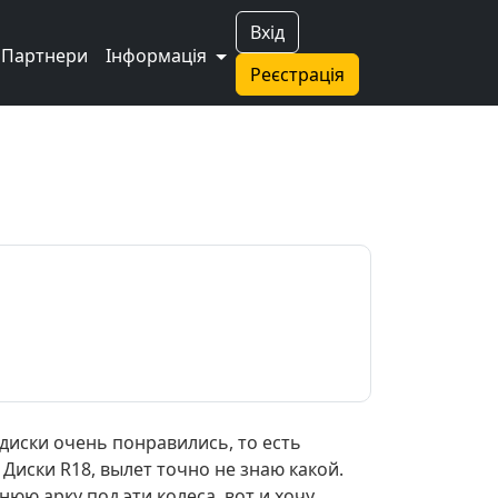
Вхід
Партнери
Інформація
Реєстрація
 диски очень понравились, то есть
 Диски R18, вылет точно не знаю какой.
нюю арку под эти колеса, вот и хочу